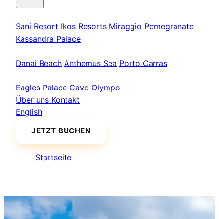
Kassandra
Sani Resort
Ikos Resorts
Miraggio
Pomegranate
Kassandra Palace
Sithonia
Danai Beach
Anthemus Sea
Porto Carras
Athos & Nord
Eagles Palace
Cavo Olympo
Über uns
Kontakt
English
JETZT BUCHEN
Startseite
/
Volos