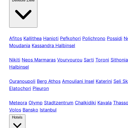
Beliebte Ziele
Kassandra
Afitos
Kallithea
Hanioti
Pefkohori
Polichrono
Possidi
N
Moudania
Kassandra Halbinsel
Sithonia
Nikiti
Neos Marmaras
Vourvourou
Sarti
Toroni
Sithonia
Halbinsel
Athos & Nord
Ouranoupoli
Berg Athos
Amouliani Insel
Katerini
Seli Sk
Elatochori
Pleuron
Touren & Weit
Meteora
Olymp
Stadtzentrum
Chalkidiki
Kavala
Thass
Volos
Bansko
Istanbul
Hotels