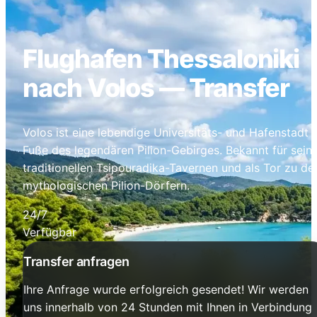
Flughafen Thessaloniki
nach Volos — Transfer
Volos ist eine lebendige Universitäts- und Hafenstadt
Fuße des legendären Pilion-Gebirges. Bekannt für sein
traditionellen Tsipouradika-Tavernen und als Tor zu de
mythologischen Pilion-Dörfern.
24/7
Verfügbar
Transfer anfragen
Ihre Anfrage wurde erfolgreich gesendet! Wir werden
uns innerhalb von 24 Stunden mit Ihnen in Verbindung