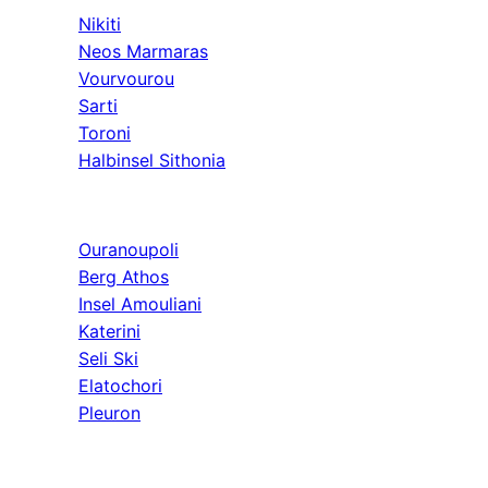
Nikiti
Neos Marmaras
Vourvourou
Sarti
Toroni
Halbinsel Sithonia
Athos & Nord
Ouranoupoli
Berg Athos
Insel Amouliani
Katerini
Seli Ski
Elatochori
Pleuron
Ausflüge & Weit