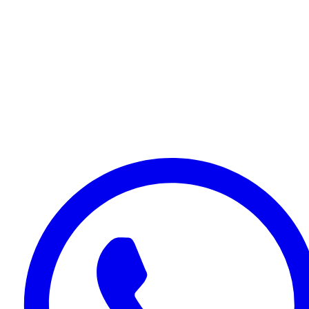
Transfer
Halkidiki
Ihr zuverlässiger Partner für Flughafentransfer und
Privattaxis in Nordgriechenland. Festpreisgarantie seit
2015.