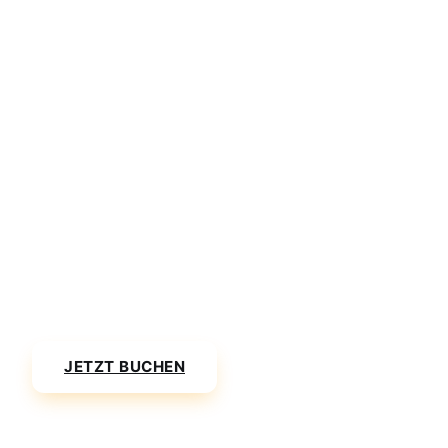
abstimmen.
!
Reinigungsgebühr: Bei starker Verschmutzung
(Salzwasser, Flecken durch Speisen/Getränke)
erheben wir eine Reinigungsgebühr von 50 €.
Bereit für Ihren Transfer?
Buchen Sie jetzt Ihren Flughafentransfer und reisen Sie
entspannt an Ihr Ziel.
JETZT BUCHEN
PREISE ANSEHEN