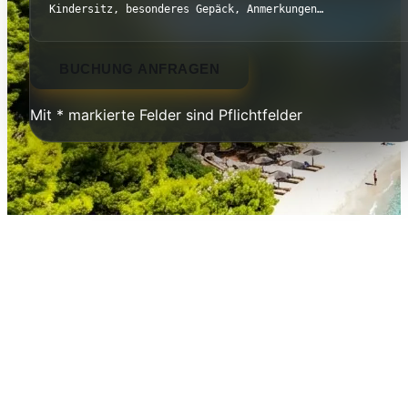
BUCHUNG ANFRAGEN
Mit * markierte Felder sind Pflichtfelder
Volos — Ihr Reiseziel
Volos ist eine lebendige Universitäts- und Hafenstadt
Fuße des legendären Pilion-Gebirges. Bekannt für sein