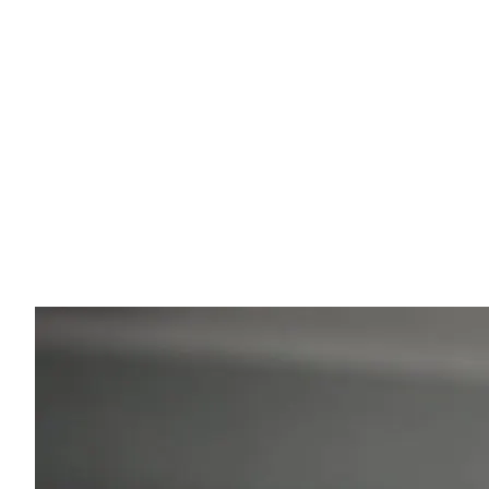
Ihr Komfort ist meine Priorität
Egal ob Sie zu einem Luxusresort oder einem Bergdor
reisen, mein Ziel ist Ihre Sicherheit. Mit meinem
Hintergrund in Physiotherapie achte ich darauf, dass d
Fahrt ergonomisch und entspannt verläuft. Ich helfe
Ihnen gerne mit Tipps zu lokalen Sehenswürdigkeiten
und versteckten Schätzen Griechenlands.
💡
"Fragen Sie mich während der Fahrt nach meinen
Restaurant-Empfehlungen!"