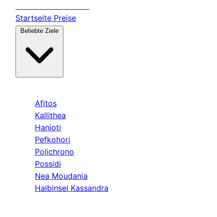
Transfer
Halkidiki
Startseite
Preise
Beliebte Ziele
Kassandra
Afitos
Kallithea
Hanioti
Pefkohori
Polichrono
Possidi
Nea Moudania
Halbinsel Kassandra
Sithonia