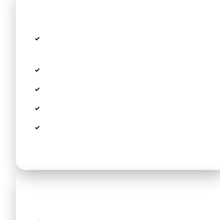
Im Preis inbegriffen
Persönlicher Empfang am Flughafen (Meet &
Greet)
Alle Steuern, Maut- und Flughafengebühren
Gepäckhilfe und sicherer Transport
Kostenlose Kindersitze auf Vorbestellung
Kostenlose Wartezeit bei Flugverspätungen
(bis 60 Min)
Nützliche Hinweise