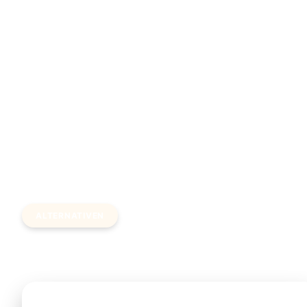
Wochenende Zuschläge (ca. 10–20 %) sowie
Gepäckgebühren anfallen — bei unserem Festpreis nich
Im Preis enthalten sind Maut & Steuern,
Gepäcktransport, Meet & Greet, bis zu 60 Min
kostenlose Wartezeit bei Verspätung sowie klimatisier
Fahrzeuge.
ALTERNATIVEN
Öffentlicher Bus & Mietwagen