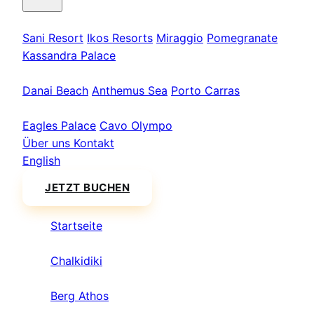
Kassandra
Sani Resort
Ikos Resorts
Miraggio
Pomegranate
Kassandra Palace
Sithonia
Danai Beach
Anthemus Sea
Porto Carras
Athos & Nord
Eagles Palace
Cavo Olympo
Über uns
Kontakt
English
JETZT BUCHEN
Startseite
/
Chalkidiki
/
Berg Athos
/