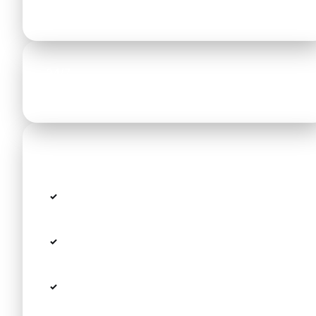
Fahrzeit
24/7
Verfügbar
Ouranoupoli — Das Tor zum Heiligen Berg
Hafen des Berg
Fähren nach Dafni ab
Athos:
Ouranoupoli
Athos-
spektakuläre Aussicht auf die
Sicht:
Klöster
Bootstouren:
für Frauen verfügbar —
Küstenfahrt um den Berg