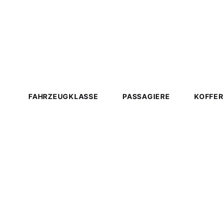
schnell über eine Nebenstrecke aus — so kommen Sie
pünktlich zum Check-in, während andere im Stau stehe
Ein 24/7-Support sorgt zusätzlich für Sicherheit und
Flexibilität.
Unsere Fahrzeugflotte
FAHRZEUGKLASSE
PASSAGIERE
KOFFE
Economy Sedan
1–3
2–3
Premium Sedan
1–4
3–4