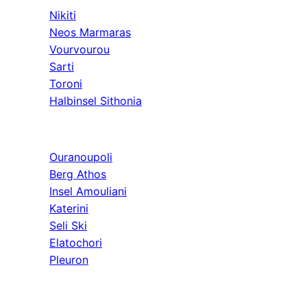
Nikiti
Neos Marmaras
Vourvourou
Sarti
Toroni
Halbinsel Sithonia
Athos & Nord
Ouranoupoli
Berg Athos
Insel Amouliani
Katerini
Seli Ski
Elatochori
Pleuron
Ausflüge & Weit