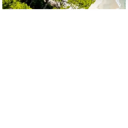
Die Route: Entfernung und
Fahrzeit
Die Strecke vom Flughafen Thessaloniki „Makedonia"
(SKG) nach Ouranoupoli, dem malerischen Tor zum Be
Athos, ist eine der landschaftlich schönsten Routen
Nordgriechenlands. Die Distanz beträgt
ca. 117 bis 12
Kilometer
, je nach Streckenwahl über die
Nationalstraße. Mit einem Privattransfer benötigen Sie
rund 1 Stunde 50 Minuten bis 2 Stunden
.
Die gut ausgebaute Route führt über Thessaloniki und