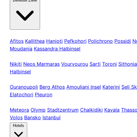
Beliebte Ziele
Kassandra
Afitos
Kallithea
Hanioti
Pefkohori
Polichrono
Possidi
N
Moudania
Kassandra Halbinsel
Sithonia
Nikiti
Neos Marmaras
Vourvourou
Sarti
Toroni
Sithonia
Halbinsel
Athos & Nord
Ouranoupoli
Berg Athos
Amouliani Insel
Katerini
Seli Sk
Elatochori
Pleuron
Touren & Weit
Meteora
Olymp
Stadtzentrum
Chalkidiki
Kavala
Thass
Volos
Bansko
Istanbul
Hotels