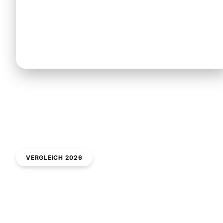
Hinweis: Der Berg Athos ist nur für Männer
zugänglich. Frauen können Bootstouren entlang
der Küste buchen.
VERGLEICH 2026
Kosten & Preise: Transparenter
Vergleich