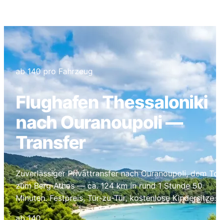
Ouranoupoli
ab 140 pro Fahrzeug
Flughafen Thessaloniki
nach Ouranoupoli —
Transfer
Zuverlässiger Privattransfer nach Ouranoupoli, dem To
zum Berg Athos — ca. 124 km in rund 1 Stunde 50
Minuten. Festpreis, Tür-zu-Tür, kostenlose Kindersitze.
ab 140