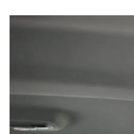
💡
"Fragen Sie mich während der Fahrt nach meinen
Restaurant-Empfehlungen!"