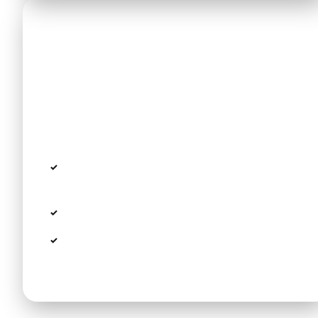
Mietwagen: Freiheit mit Hürden
Avis, Hertz und Sixt sind am SKG vertreten,
Kleinwagen ab ca. €30–€40/Tag. Die
entscheidende Hürde in Ouranoupoli ist das
Parken:
Zwei Hauptparkplätze (öffentlich & Kivotos
Parking), je ca. €5/Tag
In der Hochsaison schnell voll
Für die reine Strecke Flughafen → Hotel lohnt
der Aufwand selten