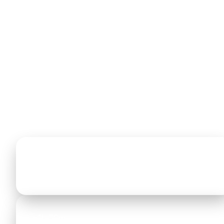
Polygyros durch grüne Hügel und entlang der Ägäis. In
den Sommermonaten erfordern Straßensanierungen u
Verkehrsaufkommen eine gewisse Pufferzeit — ein
erfahrener Fahrer kennt die aktuelle Lage und passt di
Route entsprechend an.
Hauptfaktor für die Fahrzeit ist der Berufsverkehr in
Thessaloniki (morgens 07:00–09:00 und nachmittags). 
der Hochsaison reist man am entspanntesten früh
morgens oder spätabends. Ein lokaler Fahrer minimiert
Staus oft über Umgehungsstraßen.
~124 km
Distanz
~1h 50m