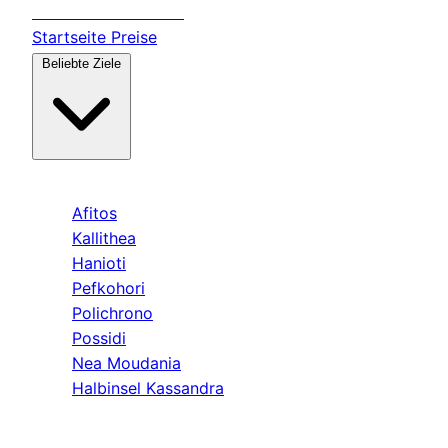
Transfer
Halkidiki
Startseite
Preise
Beliebte Ziele
Kassandra
Afitos
Kallithea
Hanioti
Pefkohori
Polichrono
Possidi
Nea Moudania
Halbinsel Kassandra
Sithonia