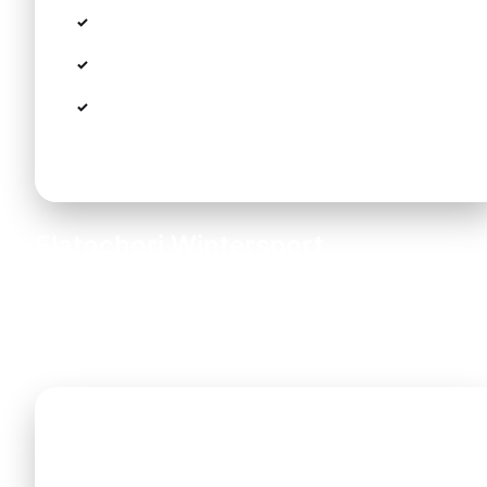
Lifte:
7 Lifte (1 Sessellift, 6 Schlepplifte)
Saison:
November bis März
Transfer:
€80, im Winter auch bei
Schneewetter
Elatochori Wintersport
Elatochori ist ein traditionelles Bergdorf mit charmant
Steinhäusern und einem Skigebiet für Anfänger und
Familien. Im Sommer ein beliebter Wanderort.
Sommer & Winter