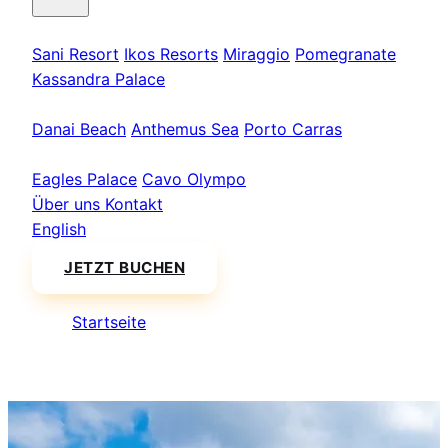
Kassandra
Sani Resort
Ikos Resorts
Miraggio
Pomegranate
Kassandra Palace
Sithonia
Danai Beach
Anthemus Sea
Porto Carras
Athos & Nord
Eagles Palace
Cavo Olympo
Über uns
Kontakt
English
JETZT BUCHEN
Startseite
/
Flughafen nach Katerini