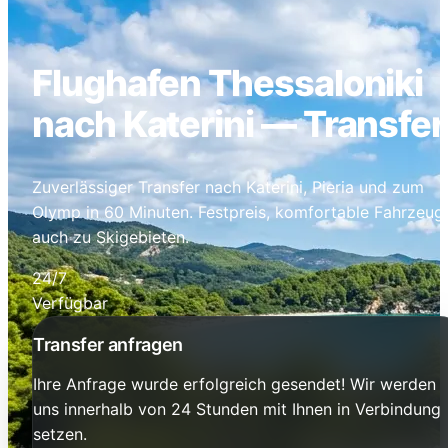
Flughafen Thessaloniki
nach Katerini — Transfer
Zuverlässiger Transfer nach Katerini, Pieria und zum
Olymp in 60 Minuten. Festpreis, komfortable Fahrzeug
auch zu Skigebieten.
24/7
Verfügbar
Transfer anfragen
Ihre Anfrage wurde erfolgreich gesendet! Wir werden
uns innerhalb von 24 Stunden mit Ihnen in Verbindung
setzen.