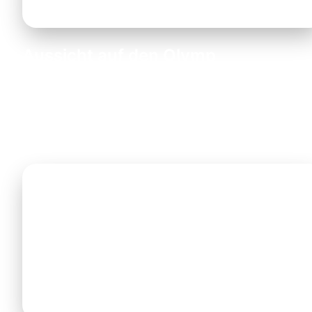
Aussicht auf den Olymp
Bei klarer Wetterlage können Sie schon von der
Autobahn aus die schneebedeckten Gipfel des Olymp
sehen. An Tagen mit guter Sicht ist der Mytikas (2.917
m) deutlich erkennbar — ein beeindruckender Anblick!
Tipp:
Die Fahrt nach Katerini ist besonders
schön bei Sonnenuntergang, wenn der Olymp
im goldenen Licht erstrahlt. Buchen Sie Ihren
Transfer so, dass Sie diese Aussicht genießen
können.