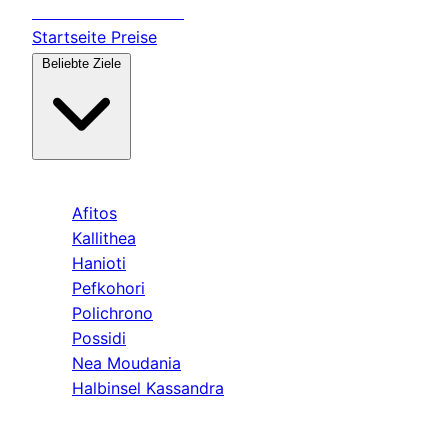
Transfer
Halkidiki
Startseite
Preise
Beliebte Ziele
Kassandra
Afitos
Kallithea
Hanioti
Pefkohori
Polichrono
Possidi
Nea Moudania
Halbinsel Kassandra
Sithonia