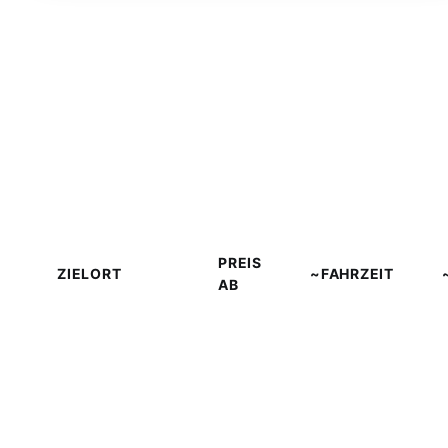
Transferpreise — Alle Ziele in
Pieria
PREIS
ZIELORT
~FAHRZEIT
AB
Katerini
Stadtzentrum
€80
~60 Min
Hauptstadt
Pierias