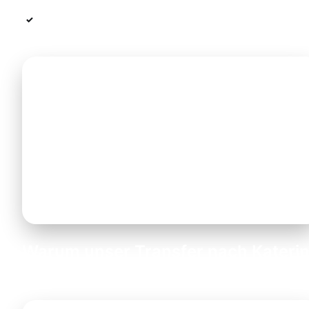
Seli /
Wintersportorte mit Skiliften und
Elatochori:
Hütten.
Wussten Sie schon?
Der Olymp ist der höchste Berg Griechenlands
und eines der ältesten Nationalparks des
Landes. Die Region Pieria ist auch für ihre
Weinberge und die traditionelle Küche bekannt.
Warum unser Transfer nach Katerin
/ Pieria?