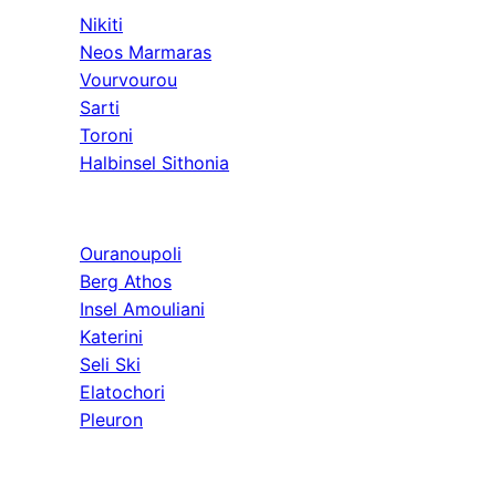
Nikiti
Neos Marmaras
Vourvourou
Sarti
Toroni
Halbinsel Sithonia
Athos & Nord
Ouranoupoli
Berg Athos
Insel Amouliani
Katerini
Seli Ski
Elatochori
Pleuron
Ausflüge & Weit