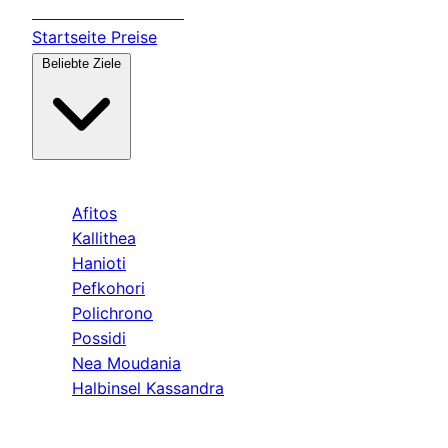
Transfer
Halkidiki
Startseite
Preise
Beliebte Ziele
Kassandra
Afitos
Kallithea
Hanioti
Pefkohori
Polichrono
Possidi
Nea Moudania
Halbinsel Kassandra
Sithonia