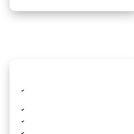
Im Preis inbegriffen
Festpreis ohne Taxameter und
Überraschungen
Alle Steuern, Maut- und Flughafengebühren
Gepäckhilfe und meet & greet am Terminal
Kostenlose Kindersitze und Sitzerhöhungen