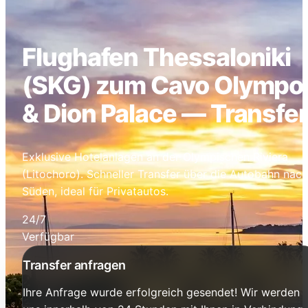
Flughafen Thessaloniki
(SKG) zum Cavo Olympo
& Dion Palace — Transfe
Exklusive Hotelanlagen an der Olympischen Riviera
(Litochoro). Schneller Transfer über die Autobahn nach
Süden, ideal für Privatautos.
24/7
Verfügbar
Transfer anfragen
Ihre Anfrage wurde erfolgreich gesendet! Wir werden