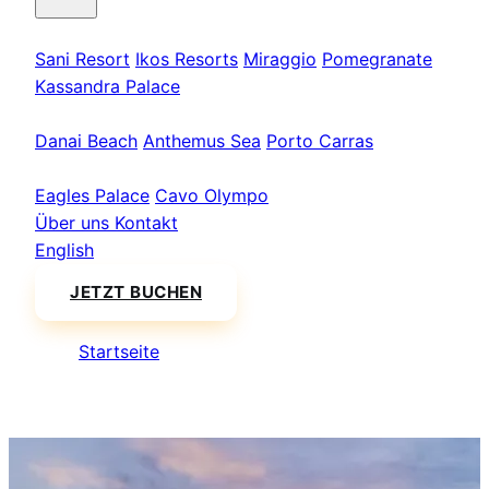
Kassandra
Sani Resort
Ikos Resorts
Miraggio
Pomegranate
Kassandra Palace
Sithonia
Danai Beach
Anthemus Sea
Porto Carras
Athos & Nord
Eagles Palace
Cavo Olympo
Über uns
Kontakt
English
JETZT BUCHEN
Startseite
/
Cavo Olympo & Dion Palace