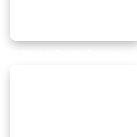
kostenlos zertifizierte Kindersitze und
Babyschalen
zur Verfügung. Bitte geben Sie
dies einfach bei Ihrer Anfrage an.
Ihr Premium Transfer Service