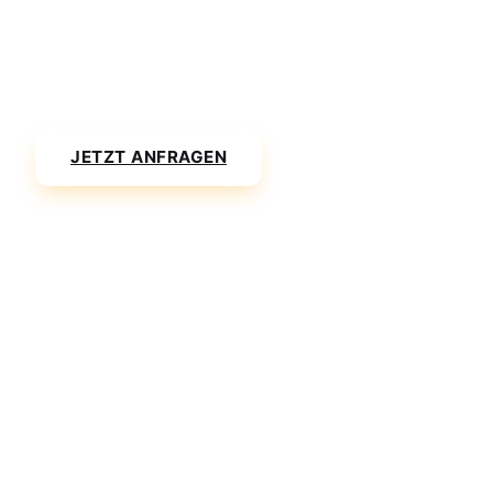
Buchen Sie jetzt Ihren komfortablen Transfer vom
Flughafen Thessaloniki (SKG) zum Cavo Olympo & Dio
Palace.
JETZT ANFRAGEN
PREISE ANSEHEN