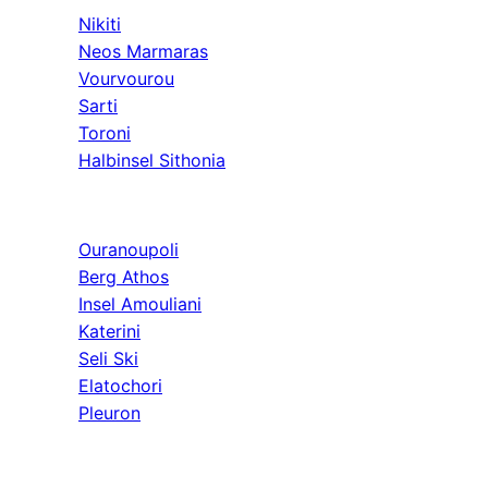
Nikiti
Neos Marmaras
Vourvourou
Sarti
Toroni
Halbinsel Sithonia
Athos & Nord
Ouranoupoli
Berg Athos
Insel Amouliani
Katerini
Seli Ski
Elatochori
Pleuron
Ausflüge & Weit