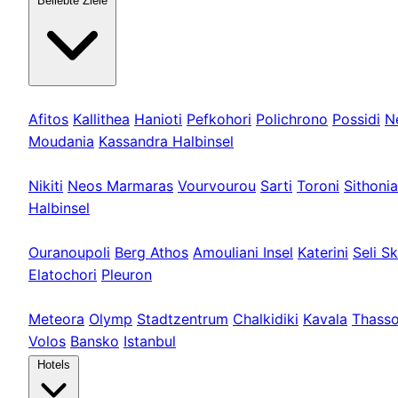
Beliebte Ziele
Kassandra
Afitos
Kallithea
Hanioti
Pefkohori
Polichrono
Possidi
N
Moudania
Kassandra Halbinsel
Sithonia
Nikiti
Neos Marmaras
Vourvourou
Sarti
Toroni
Sithonia
Halbinsel
Athos & Nord
Ouranoupoli
Berg Athos
Amouliani Insel
Katerini
Seli Sk
Elatochori
Pleuron
Touren & Weit
Meteora
Olymp
Stadtzentrum
Chalkidiki
Kavala
Thass
Volos
Bansko
Istanbul
Hotels