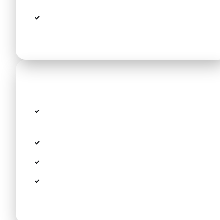
Kostenlose Wartezeit bei Flugverspätungen
(bis 60 Min)
Über diese Strecke
Strecke: Flughafen Thessaloniki SKG → Cavo
Olympo & Dion Palace
Entfernung: ca. 110-120 km
Ungefähre Fahrzeit: 1 Std 15 Min
VW Passat, Peugeot 308 SW, Tesla Model Y
und V-Klasse (Minivan) verfügbar