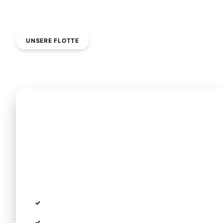
UNSERE FLOTTE
Passend für jede Reisegruppe
Sedan & Economy Class
Mercedes E-Klasse oder vergleichbar
Die Standardlösung für Paare und
Geschäftsreisende.
Kapazität:
bis zu 4 Passagiere