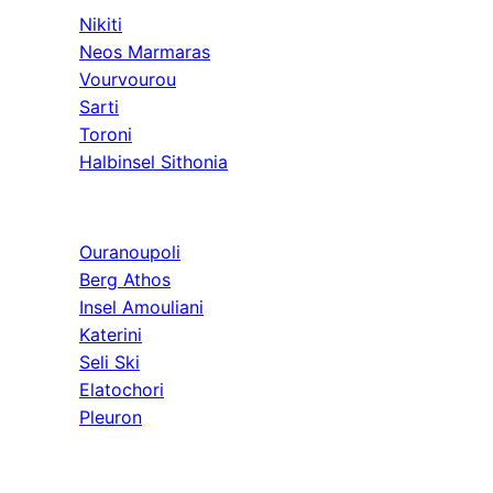
Nikiti
Neos Marmaras
Vourvourou
Sarti
Toroni
Halbinsel Sithonia
Athos & Nord
Ouranoupoli
Berg Athos
Insel Amouliani
Katerini
Seli Ski
Elatochori
Pleuron
Ausflüge & Weit