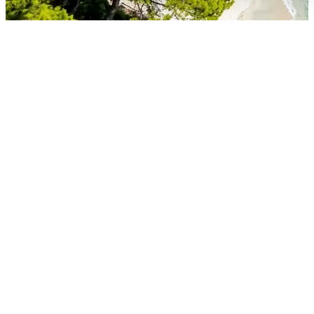
Entfernung und Fahrzeit nach
Neos Marmaras
Die Strecke vom Flughafen Thessaloniki (SKG) in den
Ferienort Neos Marmaras auf der Halbinsel Sithonia ist
eine der beliebtesten Routen Nordgriechenlands. Die
Entfernung
beträgt insgesamt ca.
108 bis 115 km
,
abhängig von der genauen Start- und Zielposition.
Die reine
Fahrzeit
liegt bei modernen Fahrzeugen und
guter Verkehrslage zwischen
1 Stunde 25 Minuten und
Stunden 10 Minuten
. Die Route führt in der Regel übe