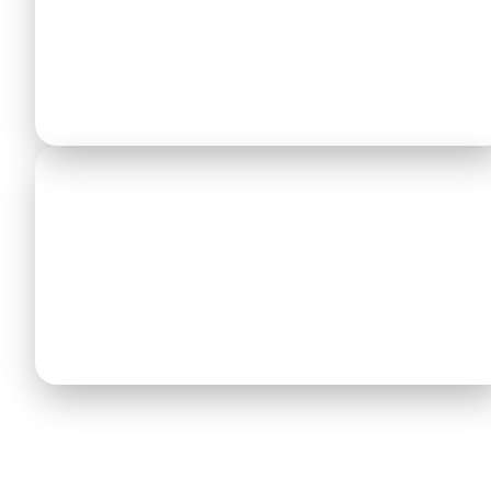
Tauchequipment — auf Sithonia beliebt — wird
zuverlässig transportiert, ohne dass Sie sie
durch die Stadt tragen müssen.
Zuverlässigkeit (Flight Monitoring)
Wir überwachen Ihren Flug. Bei Verspätung
wartet der Fahrer — der „Meet & Greet"-Service
ist im Preis inkludiert.