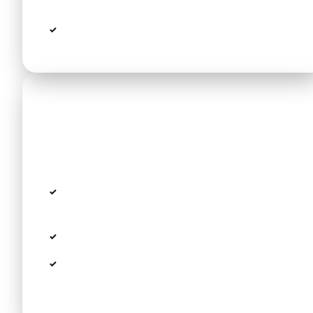
an den Ständen
Kein Service bei Flugverspätung
3. Privattransfer — Festpreis
Schnelligkeit des Taxis plus Planungssicherheit.
Sedan ab
€140
.
Festpreisgarantie:
bei Buchung fixiert, keine
Überraschungen
Meet & Greet inklusive
Flugüberwachung — der Fahrer wartet bei
Verspätung