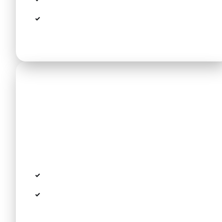
Gepäck:
2–3 mittlere Koffer + Handgepäck
Komfort:
Klimaanlage, komfortable Sitze,
ruhige Fahrt
Minivan für Familien & Gruppen
Mercedes Vito / V-Klasse oder vergleichbar
Die meistgebuchte Klasse auf der Route —
mehr Platz für Personen und Gepäck.
Kapazität:
bis zu 8 Passagiere
Gepäck:
6–8 große Koffer oder Koffer +
Kinderwagen