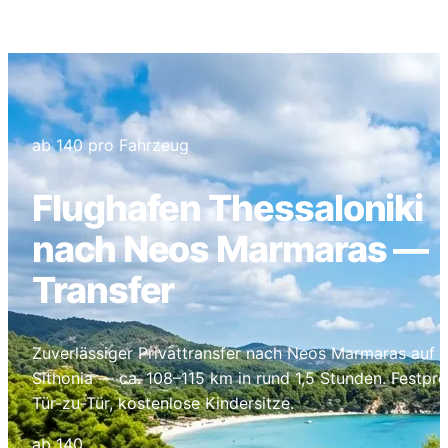
Neos Marmaras
ab 140 pro Fahrzeug
Flughafen Thessaloniki
nach Neos Marmaras —
Transfer
Zuverlässiger Privattransfer nach Neos Marmaras auf
Sithonia — ca. 108–115 km in rund 1,5 Stunden. Festprei
Tür-zu-Tür, kostenlose Kindersitze.
ab 140