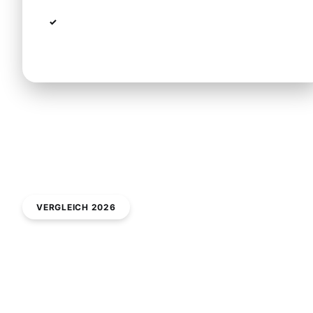
Witterung:
bei Hitze oder Starkregen
vorsichtigere Fahrweise
VERGLEICH 2026
Transportoptionen im Vergleich
Preise & Vor-/Nachteile
Für die Strecke vom Flughafen Makedonia nach Neos