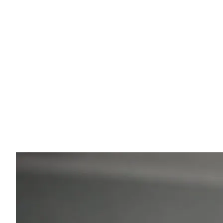
Ihr Komfort ist meine Priorität
Egal ob Sie zu einem Luxusresort oder einem Bergdor
reisen, mein Ziel ist Ihre Sicherheit. Mit meinem
Hintergrund in Physiotherapie achte ich darauf, dass d
Fahrt ergonomisch und entspannt verläuft. Ich helfe
Ihnen gerne mit Tipps zu lokalen Sehenswürdigkeiten
und versteckten Schätzen Griechenlands.
💡
"Fragen Sie mich während der Fahrt nach meinen
Restaurant-Empfehlungen!"