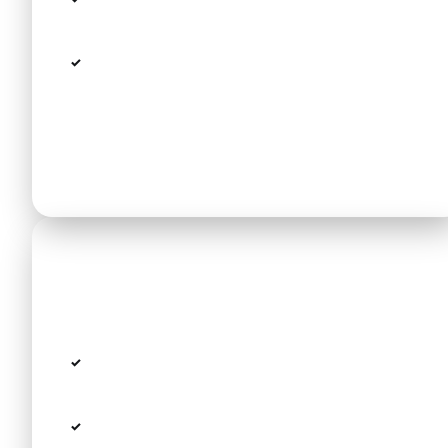
Flughafen → KTEL-Busbahnhof Thessaloniki
(Stadtbus 79 oder Taxi)
Umstieg in den Fernbus nach Neos Marmaras
Gesamtzeit inkl. Wartezeiten 3–4 Std. Schweres
Gepäck selbst tragen; letzte Busse oft schon
am frühen Abend.
2. Terminal-Taxi — Standard
Sofortige Abfahrt, meist €150–€190.
Preise per Taxameter oder Zonen —
Touristen zahlen oft zu viel
In der Hochsaison längere Warteschlangen