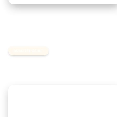
QUALITÄT ZÄHLT
Warum sich ein privater Transfe
lohnt
Sicherheit & Lizenzierung
Nur lizenzierte, professionelle Fahrer mit