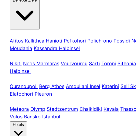
Beliebte Ziele
Kassandra
Afitos
Kallithea
Hanioti
Pefkohori
Polichrono
Possidi
N
Moudania
Kassandra Halbinsel
Sithonia
Nikiti
Neos Marmaras
Vourvourou
Sarti
Toroni
Sithonia
Halbinsel
Athos & Nord
Ouranoupoli
Berg Athos
Amouliani Insel
Katerini
Seli Sk
Elatochori
Pleuron
Touren & Weit
Meteora
Olymp
Stadtzentrum
Chalkidiki
Kavala
Thass
Volos
Bansko
Istanbul
Hotels