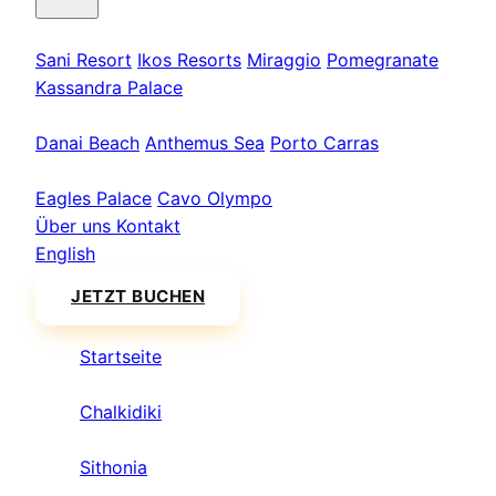
Kassandra
Sani Resort
Ikos Resorts
Miraggio
Pomegranate
Kassandra Palace
Sithonia
Danai Beach
Anthemus Sea
Porto Carras
Athos & Nord
Eagles Palace
Cavo Olympo
Über uns
Kontakt
English
JETZT BUCHEN
Startseite
/
Chalkidiki
/
Sithonia
/