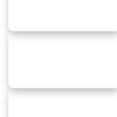
langjähriger Praxis und guten
Englischkenntnissen — besonders wichtig auf
den kurvenreichen Straßen Sithonias.
Komfort für Familien
Kein Umsteigen mit Kleinkindern und
Kinderwagen am Busbahnhof. Kindersitze auf
Wunsch und kostenlos vorab mitbestellbar.
Gepäckmanagement
Sportausrüstung wie Surfbretter oder