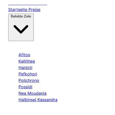
Transfer
Halkidiki
Startseite
Preise
Beliebte Ziele
Kassandra
Afitos
Kallithea
Hanioti
Pefkohori
Polichrono
Possidi
Nea Moudania
Halbinsel Kassandra
Sithonia