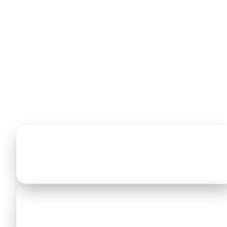
die Nationalstraße 16 (E79) in Richtung Nea Moudania
und Metagkitsi.
Neos Marmaras liegt auf Sithonia, dem „zweiten Finger
der Chalkidiki. Die Landschaft wechselt dabei von der
urbanen Agglomeration Thessalonikis in die hügelige,
pinienbewaldete Küstenregion. Die genannten Zeiten
beziehen sich auf reine Fahrzeiten ohne Pausen — bei
öffentlichen Verkehrsmitteln ist die planbare Reisezeit
deutlich länger.
~110 km
Entfernung
~1,5 Std
Fahrzeit