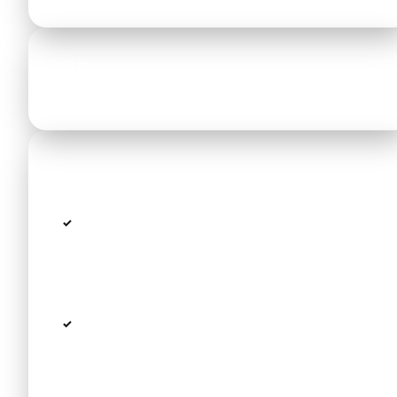
24/7
Verfügbar
Was die Fahrzeit beeinflusst
Hochsaison
Staus an der Ausfahrt
(Juli/August):
Thessaloniki und bei Nea
Moudania — bis zu 15–30 Min
mehr
Verkehr:
Hauptnadelöhr ist der Abschnitt
Thessaloniki – Nea Moudania; ein
erfahrener Fahrer kennt
Alternativrouten