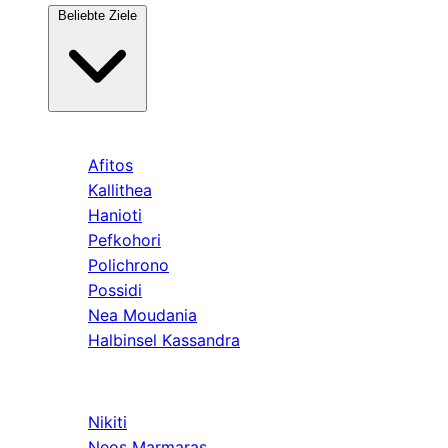
Beliebte Ziele
Kassandra
Afitos
Kallithea
Hanioti
Pefkohori
Polichrono
Possidi
Nea Moudania
Halbinsel Kassandra
Sithonia
Nikiti
Neos Marmaras