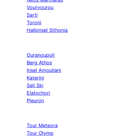
Vourvourou
Sarti
Toroni
Halbinsel Sithonia
Athos & Nord
Ouranoupoli
Berg Athos
Insel Amouliani
Katerini
Seli Ski
Elatochori
Pleuron
Ausflüge & Weit
Tour Meteora
Tour Olymp