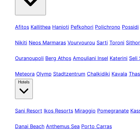
Kassandra
Afitos
Kallithea
Hanioti
Pefkohori
Polichrono
Possidi
Sithonia
Nikiti
Neos Marmaras
Vourvourou
Sarti
Toroni
Sithon
Athos & Nord
Ouranoupoli
Berg Athos
Amouliani Insel
Katerini
Seli 
Touren & Weit
Meteora
Olymp
Stadtzentrum
Chalkidiki
Kavala
Thas
Hotels
Kassandra
Sani Resort
Ikos Resorts
Miraggio
Pomegranate
Kas
Sithonia
Danai Beach
Anthemus Sea
Porto Carras
Athos & Nord