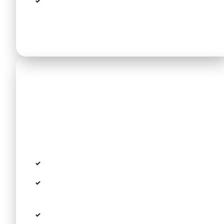
Ein vorab gebuchter Transfer ist
transparenter und vermeidet
Preisdiskussionen
Mietwagen
Avis, Hertz und Sixt sind am SKG vertreten —
flexibel, wenn Sie Ausflüge planen (z. B. nach
Sithonia).
Route über die gut ausgebaute NE90/E79
Beschilderung „Chalkidiki" bzw. „Kassandra"
folgen
Teilstrecken (Umgehungen Thessaloniki) sind