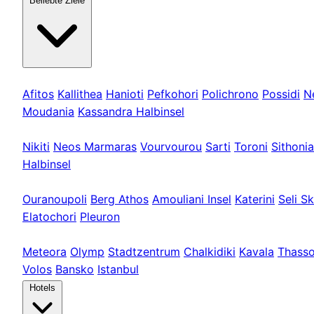
Beliebte Ziele
Kassandra
Afitos
Kallithea
Hanioti
Pefkohori
Polichrono
Possidi
N
Moudania
Kassandra Halbinsel
Sithonia
Nikiti
Neos Marmaras
Vourvourou
Sarti
Toroni
Sithonia
Halbinsel
Athos & Nord
Ouranoupoli
Berg Athos
Amouliani Insel
Katerini
Seli Sk
Elatochori
Pleuron
Touren & Weit
Meteora
Olymp
Stadtzentrum
Chalkidiki
Kavala
Thass
Volos
Bansko
Istanbul
Hotels