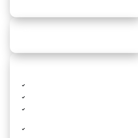
Fahrzeit
24/7
Verfügbar
Die Route in Kürze
Flughafen → Thessaloniki Ring
NE90 / Ethniki Odos Richtung Süden
Auf die Halbinsel Kassandra bis Pefkohori
(Westküste)
Direkter „Door-to-Door"-Service bis zur
Hoteltür