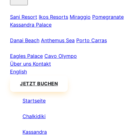
Kassandra
Sani Resort
Ikos Resorts
Miraggio
Pomegranate
Kassandra Palace
Sithonia
Danai Beach
Anthemus Sea
Porto Carras
Athos & Nord
Eagles Palace
Cavo Olympo
Über uns
Kontakt
English
JETZT BUCHEN
Startseite
/
Chalkidiki
/
Kassandra
/