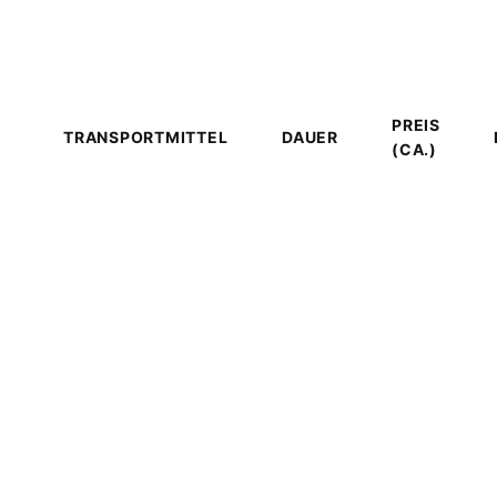
aber weniger Komfort. Ein Terminal-Taxi liegt für die ca
96 km meist höher — mit unserem
Festpreis: €120
kennen Sie die Kosten dagegen vorab.
PREIS
TRANSPORTMITTEL
DAUER
(CA.)
1h
Privattransfer
15m –
€120
(Festpreis)
1h
30m
1h
€130
15m –
Terminal-Taxi
–
1h
€160
30m