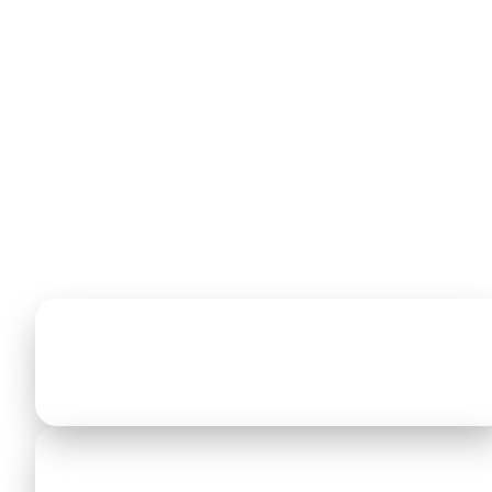
über die Nationalstraße NE90/E79 in Richtung Süden.
Die Straßenverhältnisse sind gut — die Distanz von
knapp 100 km sollten Sie bei der Reiseplanung dennoc
einkalkulieren.
In der Hochsaison (Juli/August) kommen oft 15–20
Minuten hinzu, vor allem samstags (Hauptwechseltag f
Chartertouristen) und am späten Nachmittag vor den
Übergängen nach Kassandra. Am entspanntesten fährt
es sich frühmorgens gegen 06:00 Uhr oder spätabend
nach 21:00 Uhr.
~96 km
Distanz
~1,5 Std