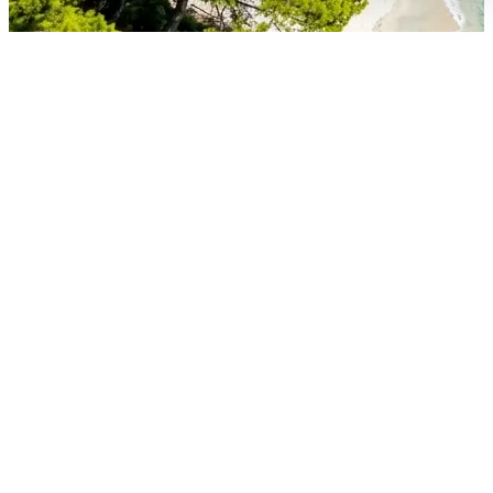
Distanz, Fahrzeit und
Verkehrslage 2026
Die Strecke vom Flughafen Thessaloniki (Makedonia
Airport, SKG) nach Pefkohori auf der Halbinsel Chalkidi
beträgt ca.
95 bis 96 Kilometer
. Unter normalen
Verkehrsbedingungen dauert die Fahrt mit dem
Privattransfer etwa
1 Stunde 13 Minuten bis 1 Stunde
30 Minuten
.
Pefkohori liegt an der Westküste der Kassandra-
Halbinsel. Die Route führt von der Ebene Thessalonikis