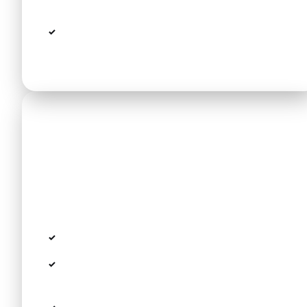
tagsüber alle 30–60 Min (7:00–20:00 Uhr)
Gesamt mit Umstieg & Warten: 2,5–3
Stunden einplanen
Taxi am Flughafen
Taxis stehen am Terminal bereit. Für die ca. 96
km unbedingt vorab einen
Festpreis
aushandeln
— per Taxameter wird es bei Stau teurer.
Erfahrungswerte meist €130–€160
Sofort verfügbar, in der Hochsaison aber mit
Wartezeiten