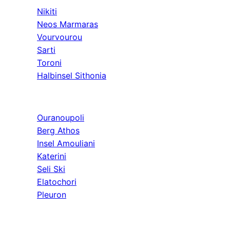
Nikiti
Neos Marmaras
Vourvourou
Sarti
Toroni
Halbinsel Sithonia
Athos & Nord
Ouranoupoli
Berg Athos
Insel Amouliani
Katerini
Seli Ski
Elatochori
Pleuron
Ausflüge & Weit