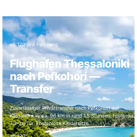
Pefkohori
ab 120 pro Fahrzeug
Flughafen Thessaloniki
nach Pefkohori —
Transfer
Zuverlässiger Privattransfer nach Pefkohori auf
Kassandra — ca. 96 km in rund 1,5 Stunden. Festpreis,
Tür-zu-Tür, kostenlose Kindersitze.
ab 120