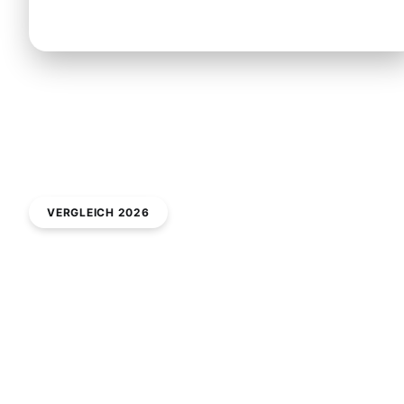
VERGLEICH 2026
Optionen im direkten Vergleich
Preise & Zeiten
Ein Privattransfer ist am komfortabelsten, doch
budgetorientierte Reisende suchen oft nach Alternativ
Ein Sammelshuttle ist schon ab ca. 19 € zu haben, biet