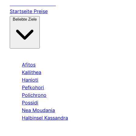
Transfer
Halkidiki
Startseite
Preise
Beliebte Ziele
Kassandra
Afitos
Kallithea
Hanioti
Pefkohori
Polichrono
Possidi
Nea Moudania
Halbinsel Kassandra
Sithonia