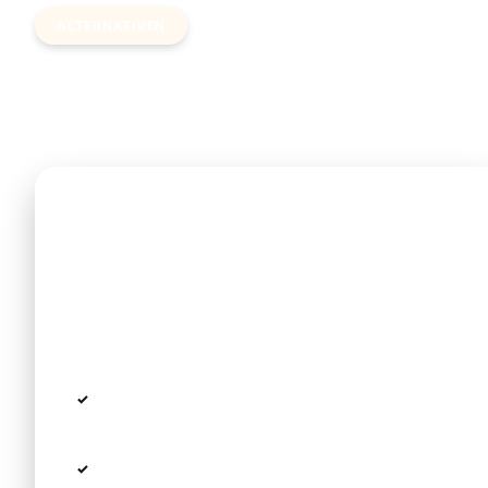
ALTERNATIVEN
Bus, Taxi & Mietwagen im
Überblick
Mit dem Bus (KTEL)
Die preiswerteste Variante (ca. 2 € Zubringer +
~13 € Regionalbus), erfordert aber Geduld und
gutes Gepäckmanagement.
Flughafen → KTEL Halkidikis (Linie 78/78N,
ca. 35–45 Min)
Regionalbus über Kassandra nach Pefkohori,