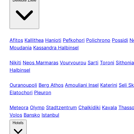
Beliebte Ziele
Kassandra
Afitos
Kallithea
Hanioti
Pefkohori
Polichrono
Possidi
N
Moudania
Kassandra Halbinsel
Sithonia
Nikiti
Neos Marmaras
Vourvourou
Sarti
Toroni
Sithonia
Halbinsel
Athos & Nord
Ouranoupoli
Berg Athos
Amouliani Insel
Katerini
Seli Sk
Elatochori
Pleuron
Touren & Weit
Meteora
Olymp
Stadtzentrum
Chalkidiki
Kavala
Thass
Volos
Bansko
Istanbul
Hotels