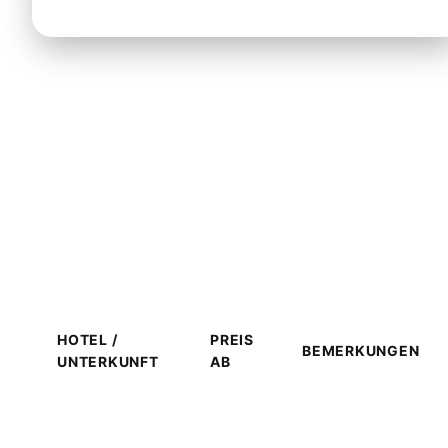
Beliebte Hotels in Nea Moudani
— Transferpreise
HOTEL /
PREIS
BEMERKUNGEN
UNTERKUNFT
AB
Athitos
Palace