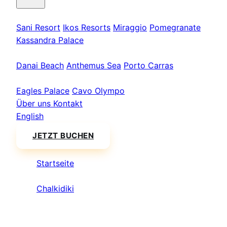
Kassandra
Sani Resort
Ikos Resorts
Miraggio
Pomegranate
Kassandra Palace
Sithonia
Danai Beach
Anthemus Sea
Porto Carras
Athos & Nord
Eagles Palace
Cavo Olympo
Über uns
Kontakt
English
JETZT BUCHEN
Startseite
/
Chalkidiki
/
Nea Moudania