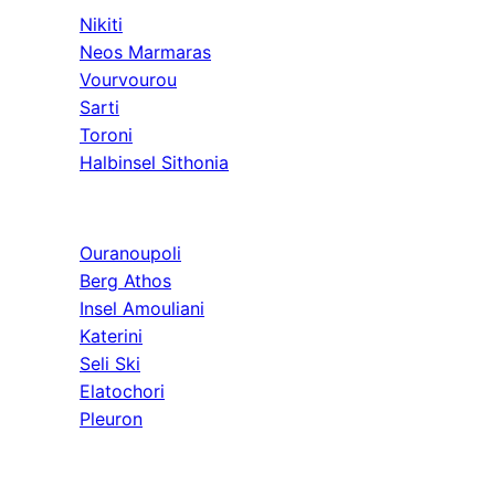
Nikiti
Neos Marmaras
Vourvourou
Sarti
Toroni
Halbinsel Sithonia
Athos & Nord
Ouranoupoli
Berg Athos
Insel Amouliani
Katerini
Seli Ski
Elatochori
Pleuron
Ausflüge & Weit