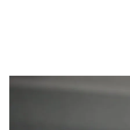
Ihr Komfort ist meine Priorität
Egal ob Sie zu einem Luxusresort oder einem Bergdor
reisen, mein Ziel ist Ihre Sicherheit. Mit meinem
Hintergrund in Physiotherapie achte ich darauf, dass d
Fahrt ergonomisch und entspannt verläuft. Ich helfe
Ihnen gerne mit Tipps zu lokalen Sehenswürdigkeiten
und versteckten Schätzen Griechenlands.
💡
"Fragen Sie mich während der Fahrt nach meinen
Restaurant-Empfehlungen!"