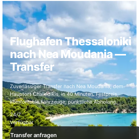
Flughafen Thessaloniki
nach Nea Moudania —
Transfer
Zuverlässiger Transfer nach Nea Moudania, dem
Hauptort Chalkidikis, in 40 Minuten. Festpreis,
komfortable Fahrzeuge, pünktliche Abholung.
24/7
Verfügbar
Transfer anfragen