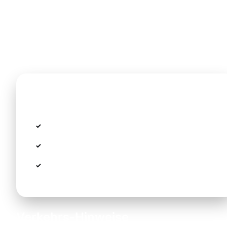
Die Strecke vom Flughafen Thessaloniki nach Nea
Moudania führt über die Nationalstraße EO16 und die
Autobahn A25/Thessaloniki–Nea Moudania. Die Fahrt i
landschaftlich schön mit Blick auf den Thermaischen
Golf und die Berge von Chalkidiki.
Fahrtzeiten
Normal:
~40 Minuten
Hochsaison (Juli-August):
~50-60 Minuten
Nachts:
~35 Minuten (weniger Verkehr)
Verkehrs-Hinweise