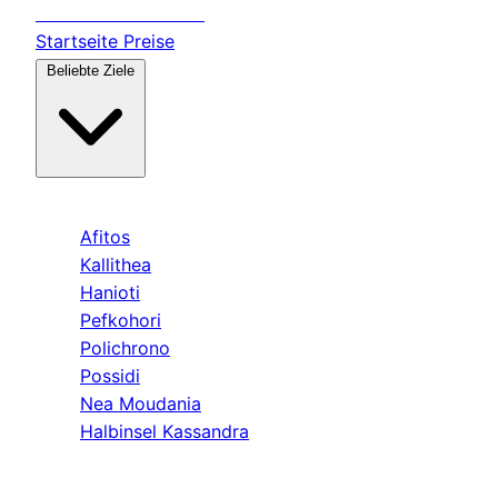
Transfer
Halkidiki
Startseite
Preise
Beliebte Ziele
Kassandra
Afitos
Kallithea
Hanioti
Pefkohori
Polichrono
Possidi
Nea Moudania
Halbinsel Kassandra
Sithonia