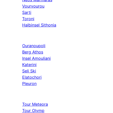
Vourvourou
Sarti
Toroni
Halbinsel Sithonia
Athos & Nord
Ouranoupoli
Berg Athos
Insel Amouliani
Katerini
Seli Ski
Elatochori
Pleuron
Ausflüge & Weit
Tour Meteora
Tour Olymp