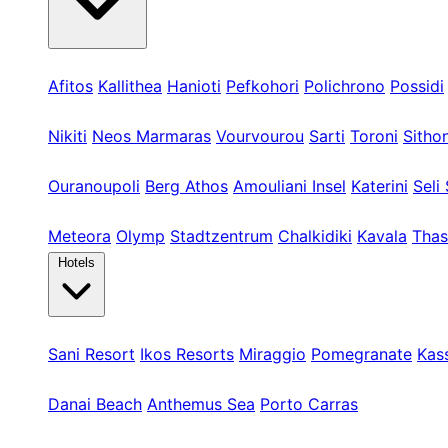
Kassandra
Afitos
Kallithea
Hanioti
Pefkohori
Polichrono
Possidi
Sithonia
Nikiti
Neos Marmaras
Vourvourou
Sarti
Toroni
Sithon
Athos & Nord
Ouranoupoli
Berg Athos
Amouliani Insel
Katerini
Seli 
Touren & Weit
Meteora
Olymp
Stadtzentrum
Chalkidiki
Kavala
Thas
Hotels
Kassandra
Sani Resort
Ikos Resorts
Miraggio
Pomegranate
Kas
Sithonia
Danai Beach
Anthemus Sea
Porto Carras
Athos & Nord