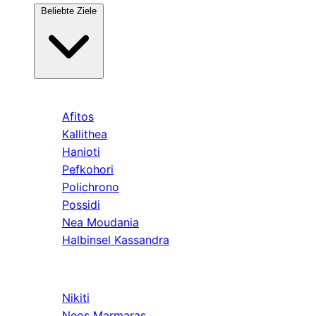
Beliebte Ziele
Kassandra
Afitos
Kallithea
Hanioti
Pefkohori
Polichrono
Possidi
Nea Moudania
Halbinsel Kassandra
Sithonia
Nikiti
Neos Marmaras