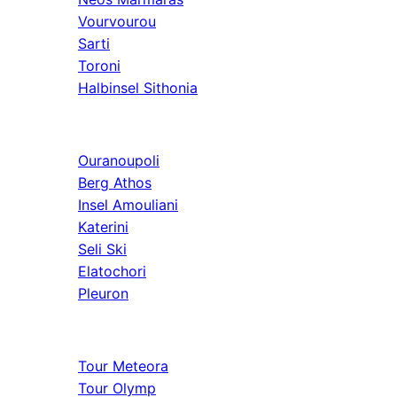
Vourvourou
Sarti
Toroni
Halbinsel Sithonia
Athos & Nord
Ouranoupoli
Berg Athos
Insel Amouliani
Katerini
Seli Ski
Elatochori
Pleuron
Ausflüge & Weit
Tour Meteora
Tour Olymp