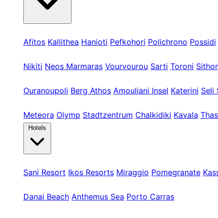
Kassandra
Afitos
Kallithea
Hanioti
Pefkohori
Polichrono
Possidi
Sithonia
Nikiti
Neos Marmaras
Vourvourou
Sarti
Toroni
Sithon
Athos & Nord
Ouranoupoli
Berg Athos
Amouliani Insel
Katerini
Seli 
Touren & Weit
Meteora
Olymp
Stadtzentrum
Chalkidiki
Kavala
Thas
Hotels
Kassandra
Sani Resort
Ikos Resorts
Miraggio
Pomegranate
Kas
Sithonia
Danai Beach
Anthemus Sea
Porto Carras
Athos & Nord