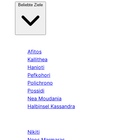
Beliebte Ziele
Kassandra
Afitos
Kallithea
Hanioti
Pefkohori
Polichrono
Possidi
Nea Moudania
Halbinsel Kassandra
Sithonia
Nikiti
Neos Marmaras