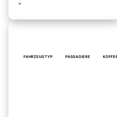
Spezielle Wünsche (z.B. Raucherverbot)
Fahrzeugtypen & Kapazität
FAHRZEUGTYP
PASSAGIERE
KOFFE
Standard
Sedan (VW
Passat,
1-4
2-4
Peugeot 308
SW, Tesla
Model Y)