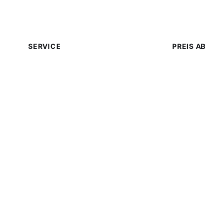
Zusätzliche Services
SERVICE
PREIS AB
Standard-Flughafentransfer
€30
VIP-Transfer (Luxusklasse)
€100
Fahrer auf Stunde
€40
Kindersitz (pro Stück)
Kostenlos
Beliebte Tagesausflüge