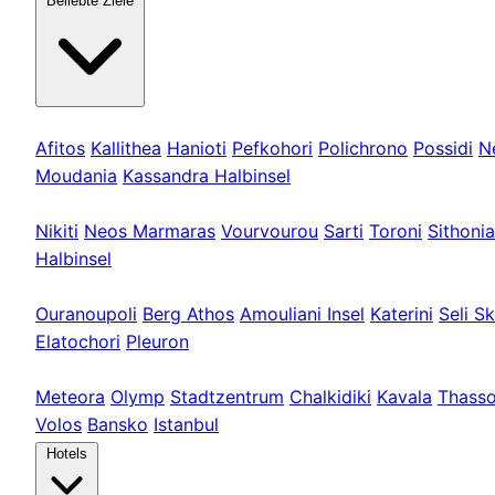
Beliebte Ziele
Kassandra
Afitos
Kallithea
Hanioti
Pefkohori
Polichrono
Possidi
N
Moudania
Kassandra Halbinsel
Sithonia
Nikiti
Neos Marmaras
Vourvourou
Sarti
Toroni
Sithonia
Halbinsel
Athos & Nord
Ouranoupoli
Berg Athos
Amouliani Insel
Katerini
Seli Sk
Elatochori
Pleuron
Touren & Weit
Meteora
Olymp
Stadtzentrum
Chalkidiki
Kavala
Thass
Volos
Bansko
Istanbul
Hotels