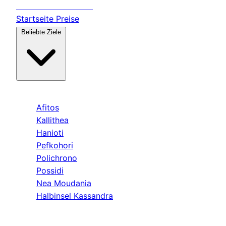
Transfer
Halkidiki
Startseite
Preise
Beliebte Ziele
Kassandra
Afitos
Kallithea
Hanioti
Pefkohori
Polichrono
Possidi
Nea Moudania
Halbinsel Kassandra
Sithonia