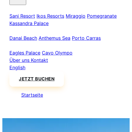
Kassandra
Sani Resort
Ikos Resorts
Miraggio
Pomegranate
Kassandra Palace
Sithonia
Danai Beach
Anthemus Sea
Porto Carras
Athos & Nord
Eagles Palace
Cavo Olympo
Über uns
Kontakt
English
JETZT BUCHEN
Startseite
/
Preise