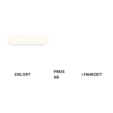
WEITERE ROUTEN
Weitere Ziele — Transferpreise
PREIS
ZIELORT
~FAHRZEIT
AB
Stadtzentrum
€30
~15 Min
Thessaloniki