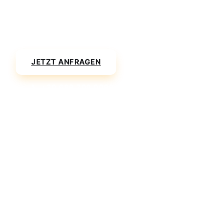
Jetzt Ihre Transferanfrage senden und innerhalb von 2
Stunden eine Bestätigung erhalten.
JETZT ANFRAGEN
📞 +30 699 700 0090