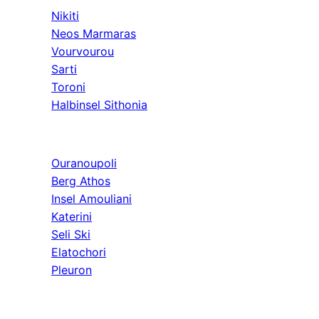
Nikiti
Neos Marmaras
Vourvourou
Sarti
Toroni
Halbinsel Sithonia
Athos & Nord
Ouranoupoli
Berg Athos
Insel Amouliani
Katerini
Seli Ski
Elatochori
Pleuron
Ausflüge & Weit