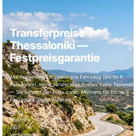
ab 30 pro Fahrzeug
Transferpreise
Thessaloniki —
Festpreisgarantie
Alle Preise sind Endpreise pro Fahrzeug (bis zu 4
Passagiere). Keine versteckten Kosten, keine Taxamete
— Sie kennen den Preis vorab. Minivans für bis zu 8
Passagiere gegen Aufpreis.
ab 30
Festpreis
24/7
Verfügbar