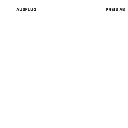
AUSFLUG
PREIS AB
Loutra Pozar & Edessa Wasserfälle
€180
Chalkidiki Halbinsel Tour
€200
Berg Olymp Tagesausflug
€200
Meteora Tagesausflug
€320
Vergina & Pella Tour
€180
Dion Archäologischer Park
€180