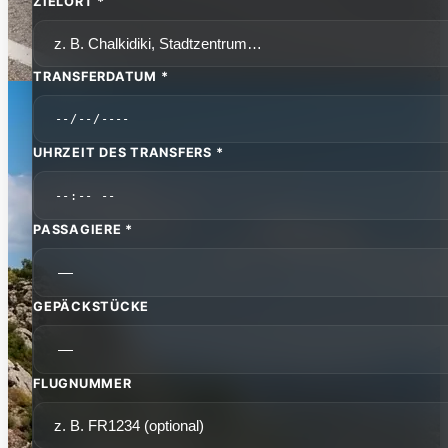
ZIELORT *
TRANSFERDATUM *
UHRZEIT DES TRANSFERS *
PASSAGIERE *
GEPÄCKSTÜCKE
FLUGNUMMER