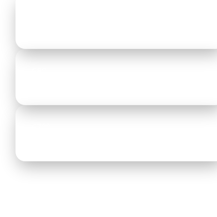
€30
Ab zum Stadtzentrum
€80
Ab nach Chalkidiki
€700
Bis nach Istanbul