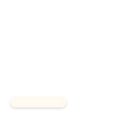
Bansko
Auf
~3 Std
(Bulgarien)
Anfrage
Thassos (über
€170
~2 Std
Keramoti)
EXTRAS & AUSFLÜGE
Zusatzleistungen &
Tagesausflüge