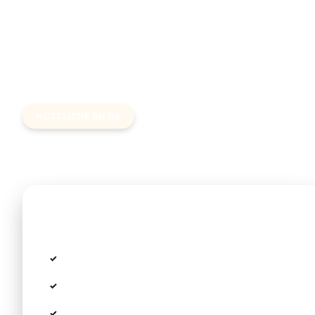
NÜTZLICHE INFOS
Wichtiges zu den Preisen
Im Preis inbegriffen
Meet & Greet Service am Flughafen
Alle Gebühren und Steuern
Gepäcktransport (Standard 2 Koffer pro