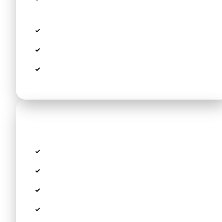
Person)
Kostenlose Kindersitze auf Wunsch
Warten bei Flugverspätung (bis 60 Min)
24/7 Kundensupport
Nicht im Preis inbegriffen
Trinkgeld (freiwillig, ca. 10%)
Nachtzuschlag (22:00–06:00): +20%
Extra Stops während der Fahrt
Warten über 60 Minuten bei Verspätung